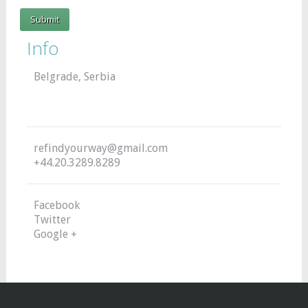
Info
Belgrade, Serbia
refindyourway@gmail.com
+44.20.3289.8289
Facebook
Twitter
Google +